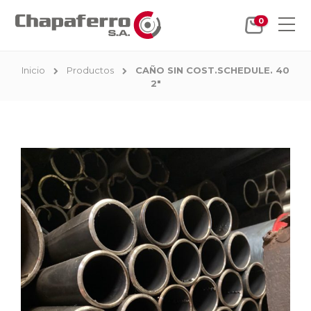
0
Inicio
Productos
CAÑO SIN COST.SCHEDULE. 40
2"