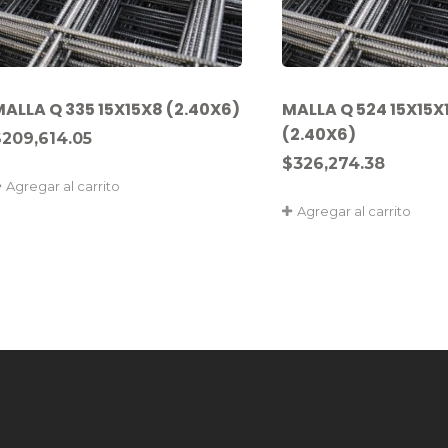
MALLA Q 335 15X15X8 (2.40X6)
MALLA Q 524 15X15X
(2.40X6)
$
209,614.05
$
326,274.38
Agregar al carrito
Agregar al carrito