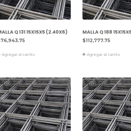
ALLA Q 131 15X15X5 (2.40X6)
MALLA Q 188 15X15X
$
76,943.75
$
112,777.75
Agregar al carrito
Agregar al carrito