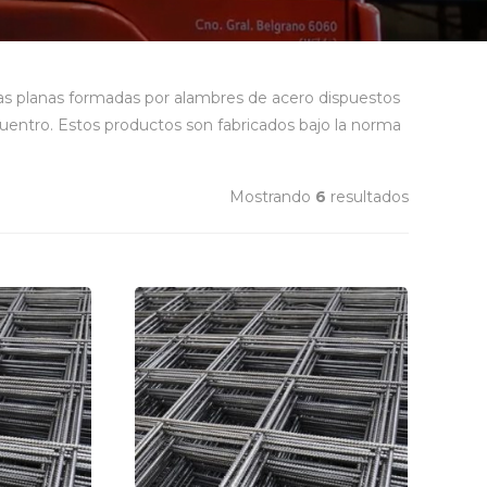
as planas formadas por alambres de acero dispuestos
uentro. Estos productos son fabricados bajo la norma
Mostrando
6
resultados