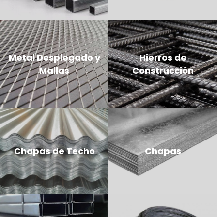
Metal Desplegado y
Hierros de
Mallas
Construcción
Chapas de Techo
Chapas