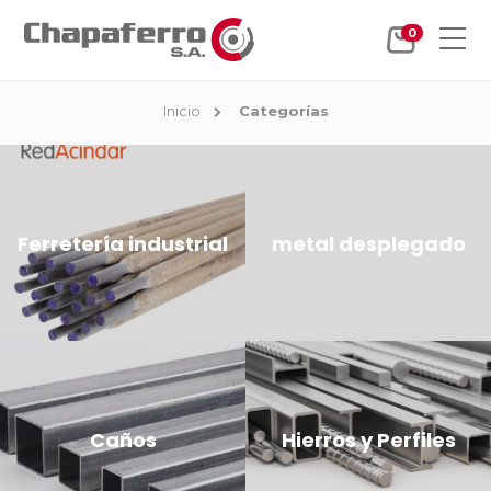
0
Inicio
Categorías
Ferretería industrial
metal desplegado
Caños
Hierros y Perfiles