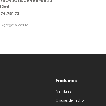
REDONDO LISO EN BARRA 20
x12mt
$
74,781.72
Agregar al carrito
Productos
Alambres
Chapas de Techo