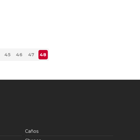
45
46
47
48
Caños