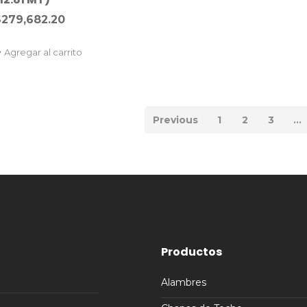
$
279,682.20
Agregar al carrito
Previous
1
2
3
…
Productos
Alambres