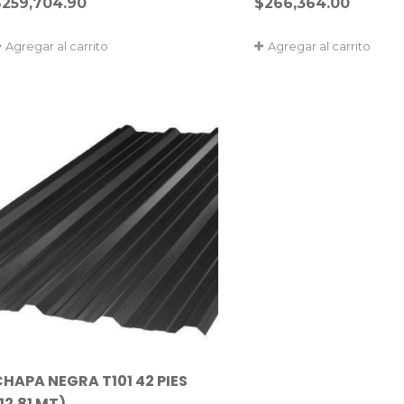
$
259,704.90
$
266,364.00
Agregar al carrito
Agregar al carrito
CHAPA NEGRA T101 42 PIES
12.81 MT)