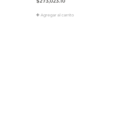
$
273,023.10
Agregar al carrito