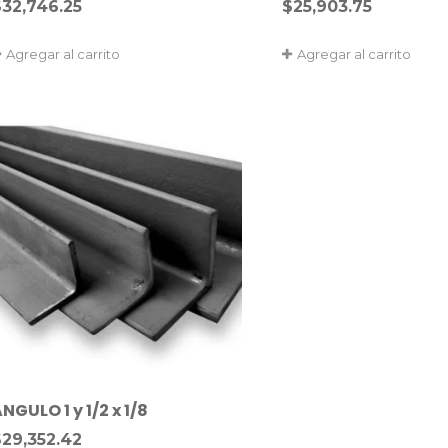
$
32,746.25
$
25,903.75
Agregar al carrito
Agregar al carrito
NGULO 1 y 1/2 x 1/8
$
29,352.42