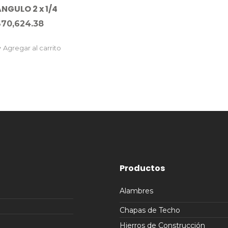
NGULO 2 x 1/4
$
70,624.38
Agregar al carrito
Productos
Alambres
Chapas de Techo
Hierros de Construcción