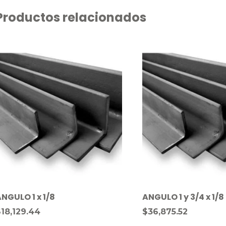
Productos relacionados
NGULO 1 x 1/8
ANGULO 1 y 3/4 x 1/8
$
18,129.44
$
36,875.52