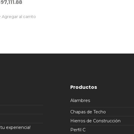
$
97,111.88
Agregar al carrito
Productos
Alambres
Chapas de Techo
Hierros de Construcción
u experiencia!
Perfil C