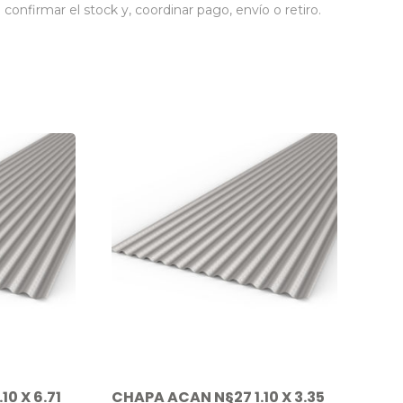
nfirmar el stock y, coordinar pago, envío o retiro.
0 X 6.71
CHAPA ACAN N§27 1.10 X 3.35