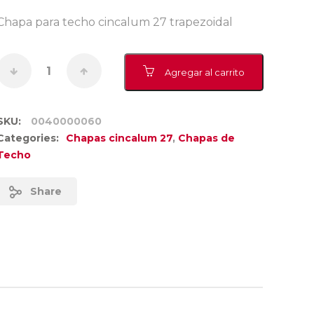
Chapa para techo cincalum 27 trapezoidal
Agregar al carrito
SKU:
0040000060
Categories:
Chapas cincalum 27
,
Chapas de
Techo
Share