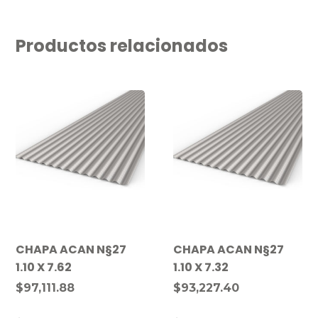
Productos relacionados
CHAPA ACAN N§27
CHAPA ACAN N§27
1.10 X 7.62
1.10 X 7.32
$
97,111.88
$
93,227.40