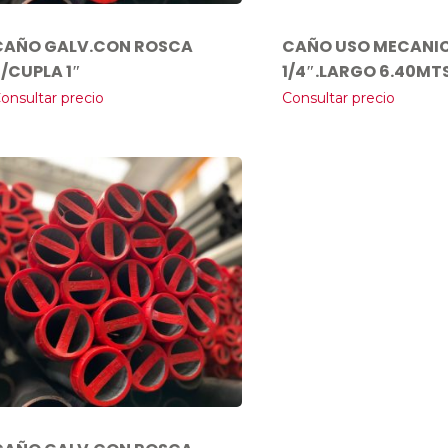
CAÑO GALV.CON ROSCA
CAÑO USO MECANIC
S/CUPLA 1″
1/4″.LARGO 6.40MT
onsultar precio
Consultar precio