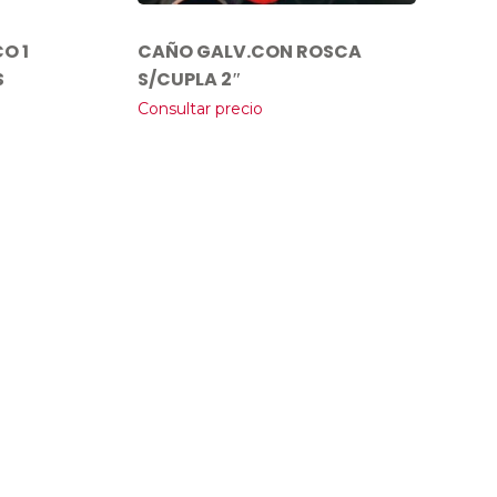
O 1
CAÑO GALV.CON ROSCA
S
S/CUPLA 2″
Consultar precio