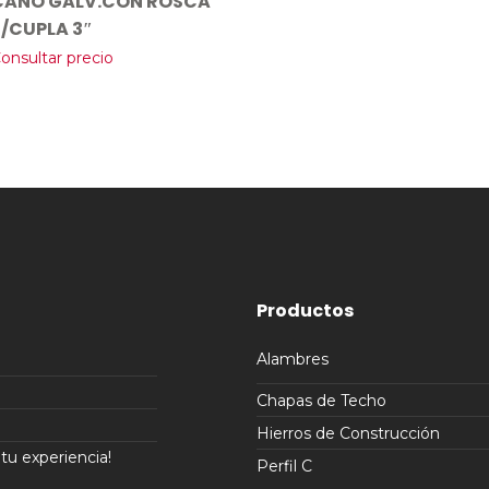
CAÑO GALV.CON ROSCA
S/CUPLA 3″
onsultar precio
Productos
Alambres
Chapas de Techo
Hierros de Construcción
u experiencia!
Perfil C