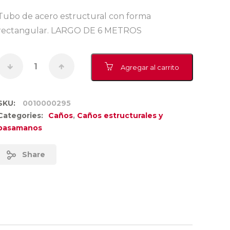
Tubo de acero estructural con forma
rectangular. LARGO DE 6 METROS
Agregar al carrito
SKU:
0010000295
Categories:
Caños
,
Caños estructurales y
pasamanos
Share