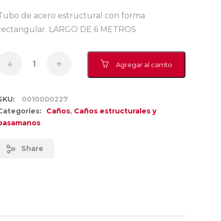
Tubo de acero estructural con forma
rectangular. LARGO DE 6 METROS
Agregar al carrito
SKU:
0010000227
Categories:
Caños
,
Caños estructurales y
pasamanos
Share