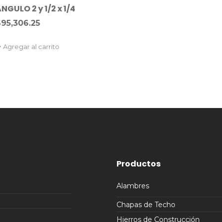
NGULO 2 y 1/2 x 1/4
$
95,306.25
Agregar al carrito
Productos
Alambres
Chapas de Techo
Hierros de Construcción