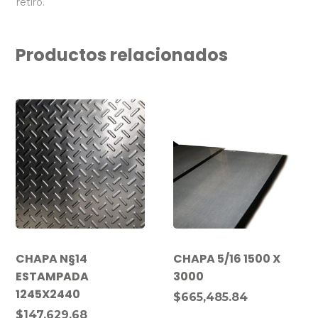
retiro.
Productos relacionados
CHAPA N§14
CHAPA 5/16 1500 X
ESTAMPADA
3000
1245X2440
$
665,485.84
$
147,629.68